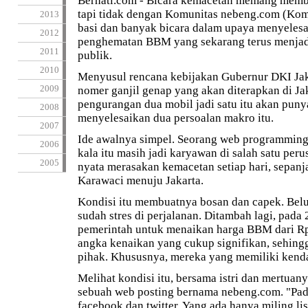
Berhati.com - Bicara kemacetan memang membu
tapi tidak dengan Komunitas nebeng.com (Kom
2013
basi dan banyak bicara dalam upaya menyeles
2012
penghematan BBM yang sekarang terus menjad
2011
publik.
2010
Menyusul rencana kebijakan Gubernur DKI Jak
2009
nomer ganjil genap yang akan diterapkan di Ja
pengurangan dua mobil jadi satu itu akan puny
2008
menyelesaikan dua persoalan makro itu.
2007
Ide awalnya simpel. Seorang web programmin
2006
kala itu masih jadi karyawan di salah satu peru
2005
nyata merasakan kemacetan setiap hari, sepanja
Karawaci menuju Jakarta.
Kondisi itu membuatnya bosan dan capek. Belu
sudah stres di perjalanan. Ditambah lagi, pada
pemerintah untuk menaikan harga BBM dari R
angka kenaikan yang cukup signifikan, sehin
pihak. Khususnya, mereka yang memiliki kend
Melihat kondisi itu, bersama istri dan mertua
sebuah web posting bernama nebeng.com. "Pad
facebook dan twitter. Yang ada hanya miling lis