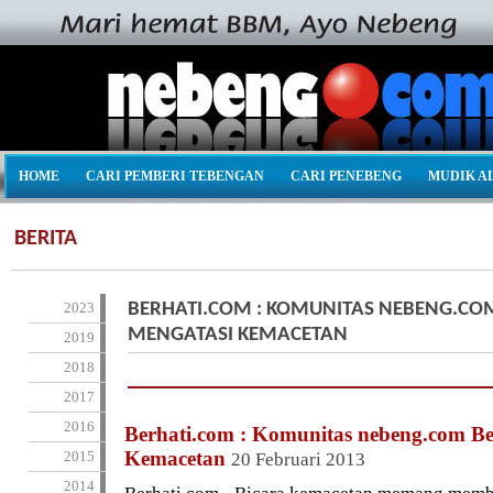
HOME
CARI PEMBERI TEBENGAN
CARI PENEBENG
MUDIK A
BERITA
2023
BERHATI.COM : KOMUNITAS NEBENG.CO
MENGATASI KEMACETAN
2019
2018
2017
2016
Berhati.com : Komunitas nebeng.com B
Kemacetan
2015
20 Februari 2013
2014