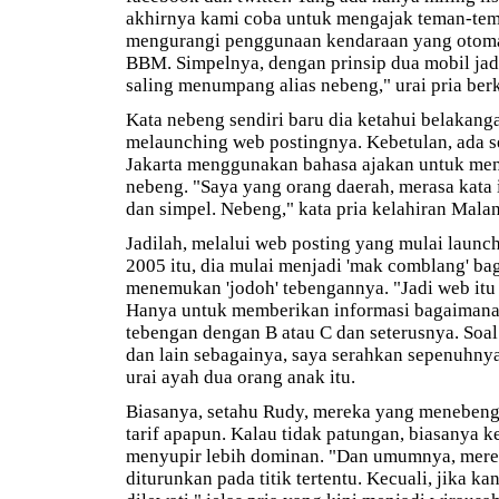
akhirnya kami coba untuk mengajak teman-tem
mengurangi penggunaan kendaraan yang otoma
BBM. Simpelnya, dengan prinsip dua mobil jad
saling menumpang alias nebeng," urai pria ber
Kata nebeng sendiri baru dia ketahui belakang
melaunching web postingnya. Kebetulan, ada s
Jakarta menggunakan bahasa ajakan untuk me
nebeng. "Saya yang orang daerah, merasa kata 
dan simpel. Nebeng," kata pria kelahiran Malan
Jadilah, melalui web posting yang mulai laun
2005 itu, dia mulai menjadi 'mak comblang' ba
menemukan 'jodoh' tebengannya. "Jadi web itu t
Hanya untuk memberikan informasi bagaimana
tebengan dengan B atau C dan seterusnya. Soal
dan lain sebagainya, saya serahkan sepenuhnya
urai ayah dua orang anak itu.
Biasanya, setahu Rudy, mereka yang menebeng
tarif apapun. Kalau tidak patungan, biasanya 
menyupir lebih dominan. "Dan umumnya, mere
diturunkan pada titik tertentu. Kecuali, jika k