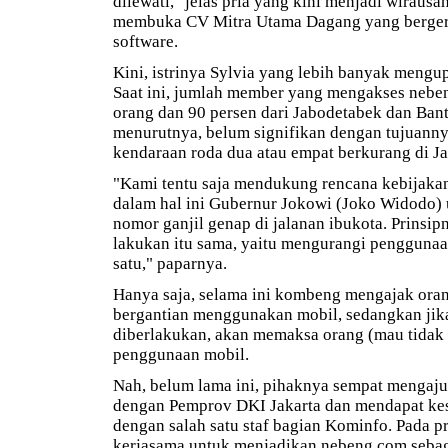
dilewati," jelas pria yang kini menjadi wirau
membuka CV Mitra Utama Dagang yang bergera
software.
Kini, istrinya Sylvia yang lebih banyak mengu
Saat ini, jumlah member yang mengakses neben
orang dan 90 persen dari Jabodetabek dan Bante
menurutnya, belum signifikan dengan tujuann
kendaraan roda dua atau empat berkurang di Ja
"Kami tentu saja mendukung rencana kebijaka
dalam hal ini Gubernur Jokowi (Joko Widodo)
nomor ganjil genap di jalanan ibukota. Prinsi
lakukan itu sama, yaitu mengurangi penggunaa
satu," paparnya.
Hanya saja, selama ini kombeng mengajak oran
bergantian menggunakan mobil, sedangkan jik
diberlakukan, akan memaksa orang (mau tidak
penggunaan mobil.
Nah, belum lama ini, pihaknya sempat mengaj
dengan Pemprov DKI Jakarta dan mendapat ke
dengan salah satu staf bagian Kominfo. Pada p
kerjasama untuk menjadikan nebeng.com sebag