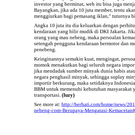
investor yang berminat, web itu bisa juga menja
Bayangkan, jika ada 10 juta member, tentu aka
menggiurkan bagi pemasang iklan," tuturnya bi
Angka 10 juta itu dia keluarkan dengan perhit
kendaraan yang hilir mudik di DKI Jakarta. Jika
orang yang mau nebeng, maka persoalan kemace
setengah pengguna kendaraan bermotor dan mo
penebeng.
Keinginannya semakin kuat, mengingat, perso
momok menakutkan bagi seluruh negara import
jika mendadak sumber minyak dunia habis atau 
negara penghasil minyak, sehingga suplay min
importir berkurang, maka setidaknya Indonesi
BBM untuk memenuhi kebutuhan masyarakat yan
transportasi.
(luzy)
See more at:
http://berhati.com/home/news/20
nebeng-com-Berupaya-Mengatasi-Kemacetan#