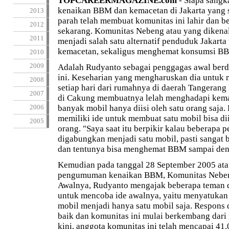
TOPCAREERMAGAZINE.com
- Siapa sangk
kenaikan BBM dan kemacetan di Jakarta yang 
2013
parah telah membuat komunitas ini lahir dan 
2012
sekarang. Komunitas Nebeng atau yang diken
2011
menjadi salah satu alternatif penduduk Jakart
kemacetan, sekaligus menghemat konsumsi B
2010
2009
Adalah Rudyanto sebagai penggagas awal ber
ini. Keseharian yang mengharuskan dia untu
2008
setiap hari dari rumahnya di daerah Tangerang 
2007
di Cakung membuatnya lelah menghadapi kemace
2006
banyak mobil hanya diisi oleh satu orang saja.
memiliki ide untuk membuat satu mobil bisa diis
2005
orang. "Saya saat itu berpikir kalau beberapa 
digabungkan menjadi satu mobil, pasti sangat
dan tentunya bisa menghemat BBM sampai den
Kemudian pada tanggal 28 September 2005 atau
pengumuman kenaikan BBM, Komunitas Nebeng
Awalnya, Rudyanto mengajak beberapa teman 
untuk mencoba ide awalnya, yaitu menyatukan
mobil menjadi hanya satu mobil saja. Respons 
baik dan komunitas ini mulai berkembang dari
kini, anggota komunitas ini telah mencapai 41.0