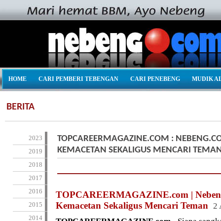
HOME
CARI PEMBERI TEBENGAN
CARI PENEBENG
MUDIK A
BERITA
2023
TOPCAREERMAGAZINE.COM : NEBENG.C
KEMACETAN SEKALIGUS MENCARI TEMA
2019
2018
2017
2016
TOPCAREERMAGAZINE.com | Nebeng.
Kemacetan Sekaligus Mencari Teman
2015
2 
2014