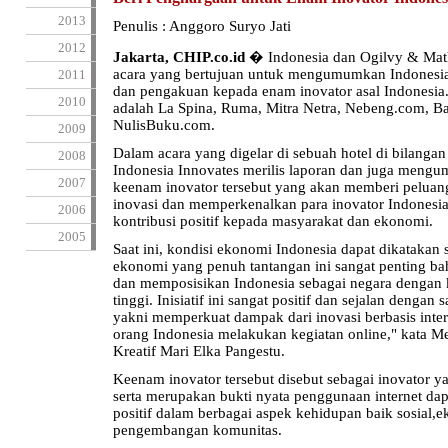
2013
Penulis : Anggoro Suryo Jati
2012
Jakarta, CHIP.co.id
� Indonesia dan Ogilvy & Mat
acara yang bertujuan untuk mengumumkan Indonesia I
2011
dan pengakuan kepada enam inovator asal Indonesia
2010
adalah La Spina, Ruma, Mitra Netra, Nebeng.com, Bat
NulisBuku.com.
2009
Dalam acara yang digelar di sebuah hotel di bilangan 
2008
Indonesia Innovates merilis laporan dan juga meng
2007
keenam inovator tersebut yang akan memberi pelua
inovasi dan memperkenalkan para inovator Indonesi
2006
kontribusi positif kepada masyarakat dan ekonomi.
2005
Saat ini, kondisi ekonomi Indonesia dapat dikatakan
ekonomi yang penuh tantangan ini sangat penting bah
dan memposisikan Indonesia sebagai negara dengan
tinggi. Inisiatif ini sangat positif dan sejalan dengan
yakni memperkuat dampak dari inovasi berbasis inte
orang Indonesia melakukan kegiatan online," kata M
Kreatif Mari Elka Pangestu.
Keenam inovator tersebut disebut sebagai inovator y
serta merupakan bukti nyata penggunaan internet d
positif dalam berbagai aspek kehidupan baik sosial,
pengembangan komunitas.