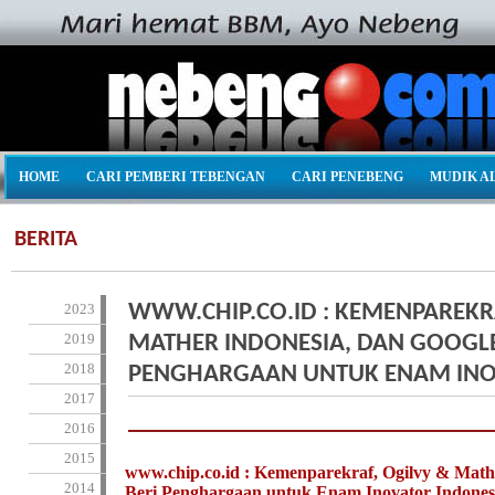
HOME
CARI PEMBERI TEBENGAN
CARI PENEBENG
MUDIK A
BERITA
2023
WWW.CHIP.CO.ID : KEMENPAREKRA
2019
MATHER INDONESIA, DAN GOOGLE
2018
PENGHARGAAN UNTUK ENAM INO
2017
2016
2015
www.chip.co.id : Kemenparekraf, Ogilvy & Math
2014
Beri Penghargaan untuk Enam Inovator Indone