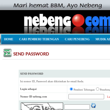
HOME
CARI PEMBERI TEBENGAN
CARI PENEBENG
MUDIK A
SEND PASSWORD
SEND PASSWORD
Isi nomor ID, Password akan dikirimkan ke email Anda.
Login sebagai
Pemberi Tebengan
Peneben
Nomor ID nebeng.com
Lu