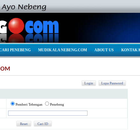
CARI PENEBENG
MUDIK ALA NEBENG.COM
ABOUT US
KONTAK 
COM
Pemberi Tebengan
Penebeng