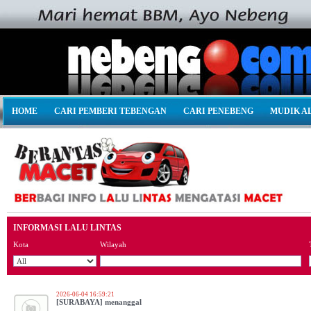
HOME
CARI PEMBERI TEBENGAN
CARI PENEBENG
MUDIK A
INFORMASI LALU LINTAS
Kota
Wilayah
2026-06-04 16:59:21
[SURABAYA] menanggal