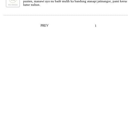
punten, manawi aya nu badé mulih ka bandung atanapi jatinangor, pami kersa n
hatur nuhun.
PREV
1